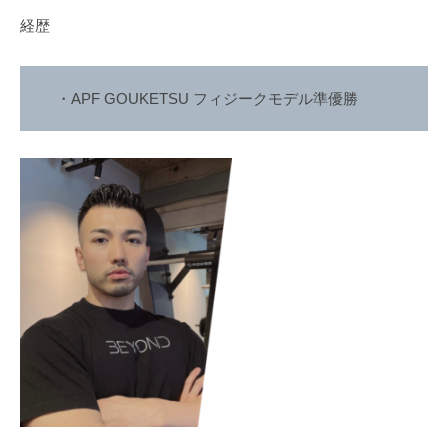
痩
経歴
せ
や
す
・APF GOUKETSU フィジークモデル準優勝
く
リ
バ
ウ
ン
ド
し
難
い
理
想
的
な
体