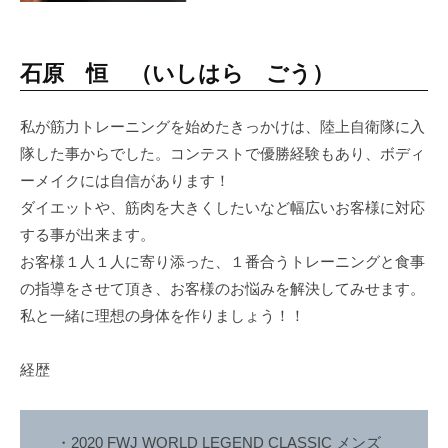
で
な
く
石原 恒 （いしはら ごう）
、
し
私が筋力トレーニングを始めたきっかけは、陸上自衛隊に入
っ
隊した事からでした。コンテストで優勝経験もあり、ボディ
か
ーメイクには自信があります！
り
ダイエットや、筋肉を大きくしたいなど幅広いお客様に対応
と
する事が出来ます。
筋
お客様１人１人に寄り添った、１番合うトレーニングと食事
肉
の指導をさせて頂き、お客様のお悩みを解決してみせます。
を
作
私と一緒に理想の身体を作りましょう！！
る
健
経歴
康
的
な
・2020 FWJ WORLD LEGEND CLASSIC メンズ