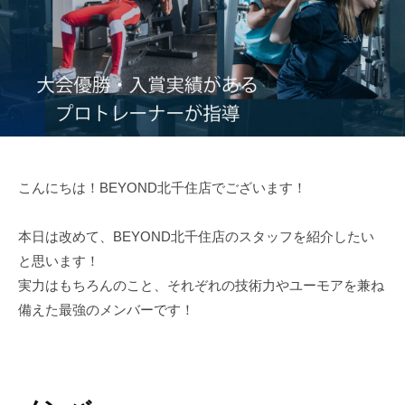
ム
ツ
ー
【
ー
ニ
B
マ
ン
E
ン
Y
グ
の
O
パ
ジ
N
ー
ム
D
ソ
【
】
こんにちは！BEYOND北千住店でございます！
ナ
B
ビ
ル
E
ヨ
ト
本日は改めて、BEYOND北千住店のスタッフを紹介したい
ン
Y
レ
と思います！
ド
O
ー
実力はもちろんのこと、それぞれの技術力やユーモアを兼ね
N
ニ
備えた最強のメンバーです！
D
ン
グ
】
ジ
ビ
ム
ヨ