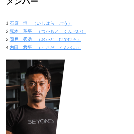
メンバー
で
ン
す
ド
。
1.
石原 恒 （いしはら ごう）
B
2.
塚本 薫平 （つかもと くんぺい）
E
3.
岡戸 秀浩 （おかど ひでひろ）
Y
4.
内田 君平 （うちだ くんぺい）
O
N
D
で
は
単
に
痩
せ
る
だ
け