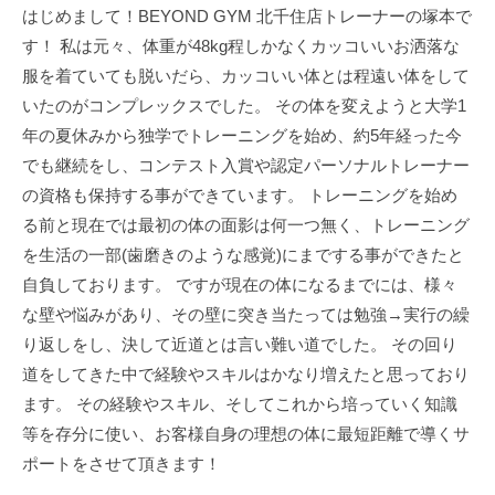
はじめまして！BEYOND GYM 北千住店トレーナーの塚本で
い
す！ 私は元々、体重が48kg程しかなくカッコいいお洒落な
た
美
服を着ていても脱いだら、カッコいい体とは程遠い体をして
し
いたのがコンプレックスでした。 その体を変えようと大学1
い
年の夏休みから独学でトレーニングを始め、約5年経った今
体
でも継続をし、コンテスト入賞や認定パーソナルトレーナー
を
の資格も保持する事ができています。 トレーニングを始め
手
る前と現在では最初の体の面影は何一つ無く、トレーニング
に
を生活の一部(歯磨きのような感覚)にまでする事ができたと
入
自負しております。 ですが現在の体になるまでには、様々
れ
な壁や悩みがあり、その壁に突き当たっては勉強→実行の繰
る
り返しをし、決して近道とは言い難い道でした。 その回り
と
道をしてきた中で経験やスキルはかなり増えたと思っており
同
ます。 その経験やスキル、そしてこれから培っていく知識
時
等を存分に使い、お客様自身の理想の体に最短距離で導くサ
に
よ
ポートをさせて頂きます！
り