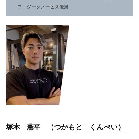
ボ
フィジークノービス優勝
デ
ィ
メ
イ
ク
を
行
い
ま
す
。
メ
リ
ハ
リ
塚本 薫平 （つかもと くんぺい）
の
効