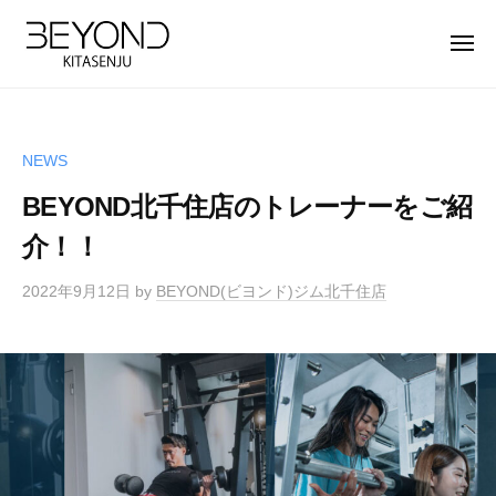
【
ー
コ
公
ン
メ
式
ニ
テ
ュ
】
【
B
ー
ン
北
公
E
ツ
千
Y
式
住
NEWS
へ
O
】
パ
ス
BEYOND北千住店のトレーナーをご紹
N
北
ー
キ
D
ソ
介！！
千
ッ
北
ナ
住
プ
千
2022年9月12日
by
BEYOND(ビヨンド)ジム北千住店
ル
パ
住
ト
ー
店
レ
ソ
は
ー
完
ナ
ニ
全
ン
ル
マ
グ
ト
ン
ジ
レ