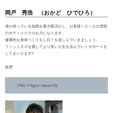
を
岡戸 秀浩 （おかど ひでひろ）
手
に
入
僕が持っている知識を最大限活かし、お客様一人一人の理想
れ
のボディメイクのお力になります。
る
健康的な身体つくりをし日々を楽しんでいきましょう。
こ
フィットネスを通してより良い人生を歩んでいくサポートを
と
してまいります!!
が
で
経歴
き
ま
す
・FWJ Y-4gym classic3位
。