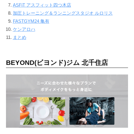
で
ASFiT アスフィット四つ木店
な
加圧トレーニング＆ランニングスタジオ ルロリス
く
FASTGYM24 亀有
、
ケンアロハ
し
まとめ
っ
か
り
BEYOND(ビヨンド)ジム 北千住店
と
筋
肉
を
作
る
健
康
的
な