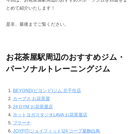
で
ン
とめて紹介いたします！
す
ド
。
是非、最後までご覧ください。
B
E
Y
O
お花茶屋駅周辺のおすすめジム・
N
D
パーソナルトレーニングジム
で
は
単
BEYOND(ビヨンド)ジム 北千住店
に
カーブス お花茶屋
痩
24 GYM お花茶屋店
せ
ホットヨガスタジオLAVA お花茶屋店
る
プラーナ
だ
JOYFIT(ジョイフィット)24 コープ葛飾白鳥
け