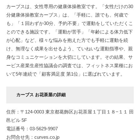
カーブスは、女性専用の健康体操教室です。「女性だけの30
を
分健康体操教室カーブス」は、「手軽に、誰でも、何歳で
手
に
も」「１回わずか30分、予約不要」で運動をしていただくこ
入
とのできる施設です。「運動が苦手」「年齢による体力低下
れ
が心配」など、様々な悩みを抱えた方でも手軽に運動を続
る
け、無理なく成果を出せるよう、ていねいな運動指導や、親
こ
身なコミュニケーションを大切にしています。その結果、サ
と
ービス産業生産性協議会の調査では、フィットネス業種にお
が
いて5年連続で「顧客満足度 第1位」に選ばれています。
で
き
ま
カーブス お花茶屋の詳細
す
。
住所：〒124-0003 東京都葛飾区お花茶屋１丁目１８−１１ 田
邑ビル 5F
電話番号：03-5629-9907
お問合せ先：curves.co.jp