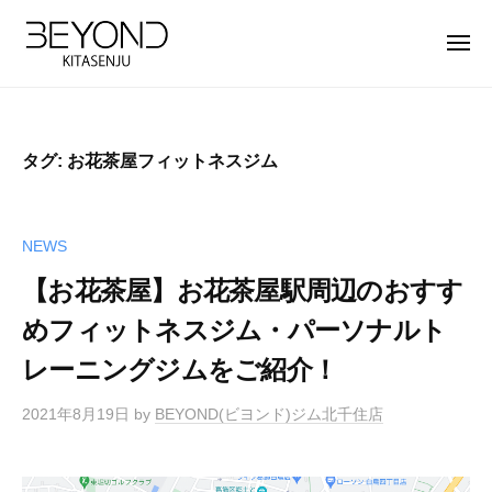
【
ー
コ
公
ン
メ
式
ニ
テ
ュ
】
【
B
ー
ン
北
公
E
ツ
千
Y
式
住
タグ:
お花茶屋フィットネスジム
へ
O
】
パ
ス
N
北
ー
キ
D
ソ
千
NEWS
ッ
北
ナ
住
プ
千
【お花茶屋】お花茶屋駅周辺のおすす
ル
パ
住
ト
めフィットネスジム・パーソナルト
ー
店
レ
レーニングジムをご紹介！
ソ
は
ー
完
ナ
ニ
2021年8月19日
by
BEYOND(ビヨンド)ジム北千住店
全
ン
ル
マ
グ
ト
ン
ジ
レ