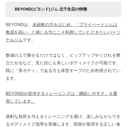
ボ
BEYOND(ビヨンド)ジム 北千住店の特徴
デ
ィ
BEYONDは、
未経験の方をはじめ、「プライベートジムは
メ
敷居が高い」と感じる方にこそ利用していただきたいパーソ
イ
ナルジム
です。
ク
を
行
数値の上で痩せるだけではなく、ヒップアップやくびれを際
い
立たせるなど、見た目にも美しいボディメイクが可能です。
ま
既に「美ボディ」である方も体型キープのため利用されてい
す
ます。
。
メ
BEYONDが提供するトレーニングは「継続しやすさ」を重
リ
視しています。
ハ
リ
過剰な負荷を与えるトレーニングを避け、楽しみながらでき
の
るボディメイク指導を実施します。医師が推奨する正しい食
効