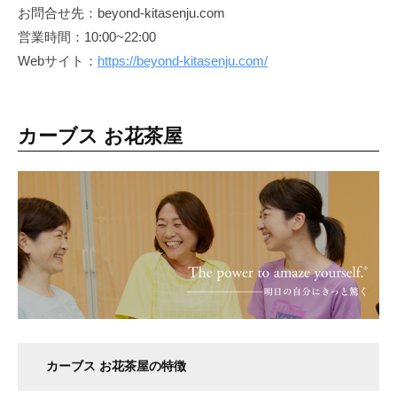
お問合せ先：beyond-kitasenju.com
痩
営業時間：10:00~22:00
せ
Webサイト：
https://beyond-kitasenju.com/
や
す
く
リ
カーブス お花茶屋
バ
ウ
ン
ド
し
難
い
理
想
的
カーブス お花茶屋の特徴
な
体