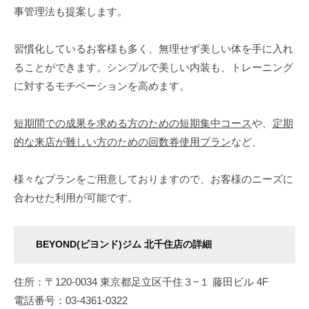
事管理法も提案します。
い
た
美
習慣化しているお客様も多く、無理せず美しい体を手に入れ
し
ることができます。シンプルで美しい内装も、トレーニング
い
に対するモチベーションを高めます。
体
を
短期間での成果を求める方のための短期集中コース
や、
定期
手
的な来店が難しい方のための回数券使用プラン
など、
に
入
様々なプランをご用意しておりますので、お客様のニーズに
れ
合わせた利用が可能です。
る
と
同
BEYOND(ビヨンド)ジム 北千住店の詳細
時
に
住所：〒120-0034 東京都足立区千住３−１ 藤田ビル 4F
よ
電話番号：03-4361-0322
り