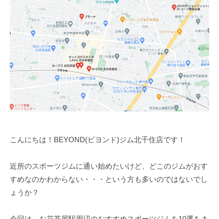
ム
ツ
ー
【
ー
ニ
B
マ
ン
E
ン
Y
グ
の
O
パ
ジ
N
ー
ム
D
ソ
【
】
ナ
B
ビ
ル
E
ヨ
ト
ン
Y
こんにちは！BEYOND(ビヨンド)ジム北千住店です！
レ
ド
O
ー
N
ニ
近所のスポーツジムに通い始めたいけど、どこのジムがおす
D
ン
すめなのかわからない・・・という方も多いのではないでし
グ
】
ょうか？
ジ
ビ
ム
ヨ
今回は、お花茶屋駅周辺のおすすめスポーツジムを10選をま