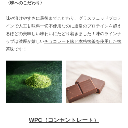
〈味へのこだわり〉
い
た
味や溶けやすさに最後までこだわり、グラスフェッドプロテ
美
インで人工甘味料一切不使用なのに通常のプロテインを超え
し
るほどの美味しい味わいにたどり着きました！味のラインナ
い
体
ップは濃厚が嬉しい
チョコレート味と本格抹茶を使用した抹
を
茶味
です！
手
に
入
れ
る
と
同
時
に
WPC（コンセントレート）
よ
り