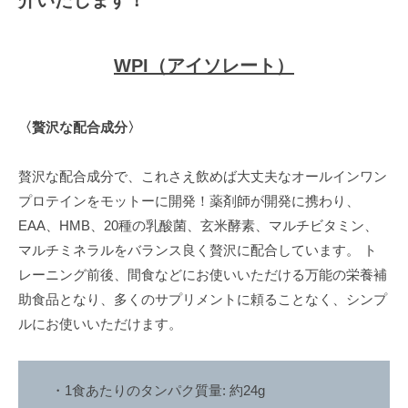
で
な
く
WPI（アイソレート）
、
し
っ
〈贅沢な配合成分〉
か
り
贅沢な配合成分で、これさえ飲めば大丈夫なオールインワン
と
プロテインをモットーに開発！薬剤師が開発に携わり、
筋
EAA、HMB、20種の乳酸菌、玄米酵素、マルチビタミン、
肉
マルチミネラルをバランス良く贅沢に配合しています。 ト
を
レーニング前後、間食などにお使いいただける万能の栄養補
作
助食品となり、多くのサプリメントに頼ることなく、シンプ
る
ルにお使いいただけます。
健
康
的
・1食あたりのタンパク質量: 約24g
な