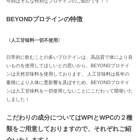
今回はそんな特別なプロテインのご紹介です！！
で
ン
す
ド
BEYONDプロテインの特徴
。
B
E
〈人工甘味料一切不使用〉
Y
O
日常的に飲むことの多いプロテインは、高品質で体により良
N
いものを使用してほしいとの思いから、BEYONDプロテイ
D
ンは天然甘味料を使用しております。 人工甘味料は長年の
で
は
蓄積により人体に悪影響を及ぼすため、BEYONDプロテイ
単
ンは人工甘味料を一切使用しないことにこだわって開発いた
に
しました！
痩
せ
こだわりの成分についてはWPIとWPCの２種
る
類をご用意しておりますので、それぞれご紹
だ
け
介いたします！