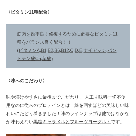
痩
〈ビタミン11種配合〉
せ
や
す
筋肉を効率良く修復するために必要なビタミン11
く
種をバランス良く配合！！
リ
(ビタミンA,B1,B2,B6,B12,C,D,E,ナイアシン,パン
バ
トテン酸Ca,葉酸)
ウ
ン
ド
〈味へのこだわり〉
し
難
味や溶けやすさに最後までこだわり 、人工甘味料一切不使
い
理
用なのに従来のプロテインとは一線を画すほどの美味しい味
想
わいにたどり着きました！味のラインナップは他ではなかな
的
か味わえない
黒糖キャラメルとフルーツヨーグルト
です。
な
体