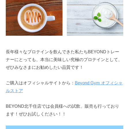
を
手
に
入
れ
る
こ
長年様々なプロテインを飲んできた私たちBEYONDトレー
と
ナーにとっても、本当に美味しい究極のプロテインとして、
が
ぜひみなさまにお勧めしたい品質です！
で
き
ご購入はオフィシャルサイトから：
Beyond Gym オフィシャ
ま
ルストア
す
。
BEYOND北千住店では会員様への試飲、販売も行っており
ます！ぜひお試しください！！