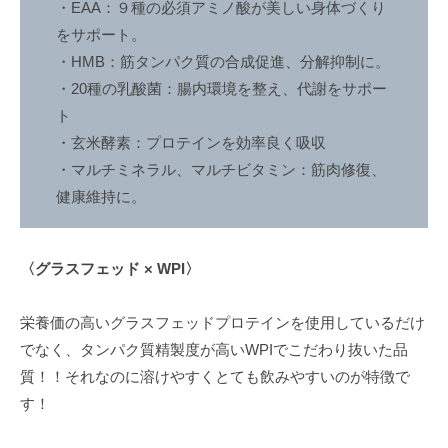
・EAA：９種の必須アミノ酸が美しい身体づくり
ボ
をサポート。
デ
・HMB：筋タンパク質の合成促進、分解抑制に。
ィ
・20種の乳酸菌：腸内環境を整え、代謝をサポー
メ
ト
イ
ク
・玄米酵素：プロテインを効率良く吸収
を
・マルチミネラル、マルチビタミン：筋肉修復、
行
健康維持に。
い
ま
す
〈グラスフェッド × WPI〉
。
メ
栄養価の高いグラスフェッドプロテインを使用しているだけ
リ
でなく、タンパク質精製度が高いWPIでこだわり抜いた品
ハ
質！！それなのに溶けやすくとても飲みやすいのが特徴で
リ
す！
の
効