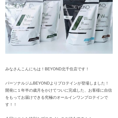
ム
ツ
ー
【
ー
ニ
B
マ
ン
E
ン
Y
グ
の
O
パ
ジ
N
ー
ム
D
ソ
【
】
ナ
B
ビ
ル
E
ヨ
ト
みなさんこんにちは！BEYOND北千住店です！
ン
Y
レ
ド
O
ー
パーソナルジムBEYONDよりプロテインが登場しました！
N
ニ
開発に１年半の歳月をかけてついに完成した、お客様に自信
D
ン
をもってお届けできる究極のオールインワンプロテインで
グ
】
す！！
ジ
ビ
ム
ヨ