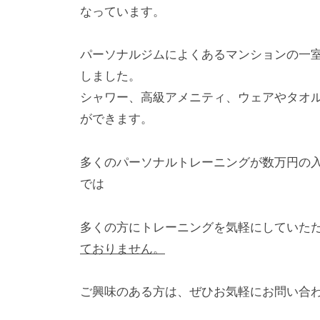
し
なっています。
い
体
パーソナルジムによくあるマンションの一
を
しました。
手
シャワー、高級アメニティ、ウェアやタオ
に
ができます。
入
れ
多くのパーソナルトレーニングが数万円の入会
る
では
と
同
多くの方にトレーニングを気軽にしていた
時
ておりません。
に
よ
ご興味のある方は、ぜひお気軽にお問い合
り
痩