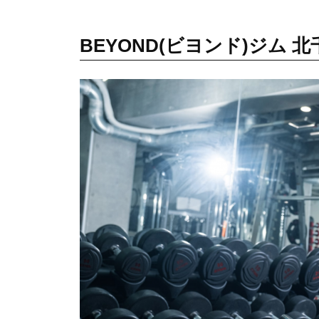
と
筋
BEYOND(ビヨンド)ジム 
肉
を
作
る
健
康
的
な
ボ
デ
ィ
メ
イ
ク