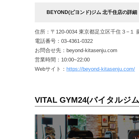
せ
BEYOND(ビヨンド)ジム 北千住店の詳細
や
す
住所：〒120-0034 東京都足立区千住３−１ 
く
電話番号：03-4361-0322
リ
お問合せ先：beyond-kitasenju.com
バ
営業時間：10:00~22:00
ウ
Webサイト：
https://beyond-kitasenju.com/
ン
ド
し
難
VITAL GYM24(バイタル
い
理
想
的