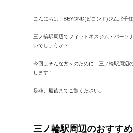
ニ
N
ン
D
グ
こんにちは！BEYOND(ビヨンド)ジム北千
】
ジ
ビ
ム
三ノ輪駅周辺でフィットネスジム・パーソ
ヨ
で
いでしょうか？
す
ン
。
ド
今回はそんな方々のために、三ノ輪駅周辺の
B
します！
E
Y
是非、最後までご覧ください。
O
N
D
で
三ノ輪駅周辺のおすす
は