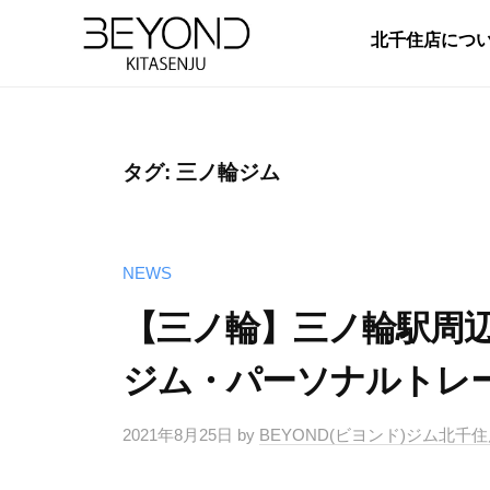
【
コ
公
北千住店につ
ン
式
テ
【
B
】
ン
E
北
公
ツ
千
Y
式
タグ:
三ノ輪ジム
へ
住
O
】
ス
パ
N
北
キ
ー
D
千
NEWS
ッ
ソ
北
住
ナ
プ
千
【三ノ輪】三ノ輪駅周
ル
パ
住
ト
ジム・パーソナルトレ
ー
店
レ
は
ソ
ー
2021年8月25日
by
BEYOND(ビヨンド)ジム北千
完
ナ
ニ
全