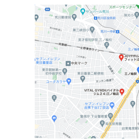
ル
ン
マ
ト
グ
ン
ジ
レ
ツ
ム
ー
ー
【
ニ
マ
B
ン
ン
E
の
グ
Y
パ
O
ジ
ー
N
ム
ソ
D
【
ナ
】
B
ル
ビ
E
ト
ヨ
レ
Y
ン
ー
ド
O