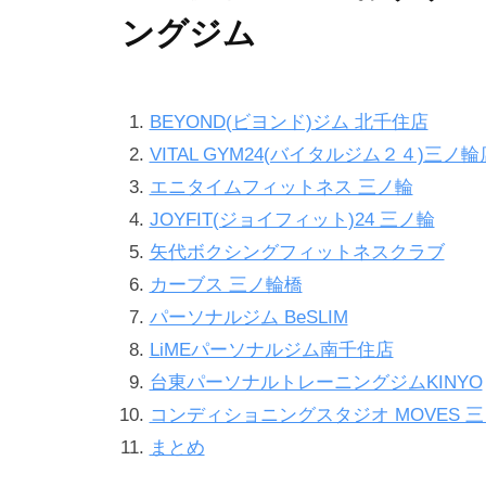
単
ングジム
に
痩
せ
BEYOND(ビヨンド)ジム 北千住店
る
VITAL GYM24(バイタルジム２４)三ノ輪
だ
エニタイムフィットネス 三ノ輪
け
JOYFIT(ジョイフィット)24 三ノ輪
で
矢代ボクシングフィットネスクラブ
な
カーブス 三ノ輪橋
く
パーソナルジム BeSLIM
、
LiMEパーソナルジム南千住店
し
台東パーソナルトレーニングジムKINYO
っ
コンディショニングスタジオ MOVES 
か
まとめ
り