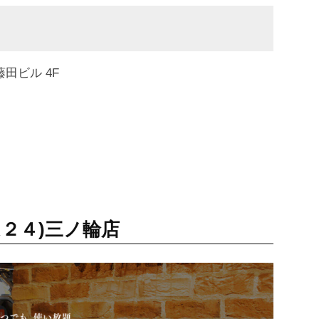
藤田ビル 4F
ジム２４)三ノ輪店