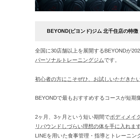
を
行
い
BEYOND(ビヨンド)ジム 北千住店の特徴
ま
す
全国に30店舗以上を展開するBEYONDが20
。
パーソナルトレーニングジム
です。
メ
リ
ハ
初心者の方にこそぜひ、お試しいただきた
リ
の
BEYONDで最もおすすめするコースが短期
効
い
2ヶ月、3ヶ月という短い期間で
ボディメイ
た
リバウンドしづらい理想の体を手に入れま
美
LINEを用いた食事管理・指導とトレーニ