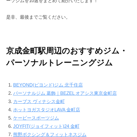
ーツジムを10選をまとめて紹介いたします！
で
ン
す
ド
是非、最後までご覧ください。
。
B
E
Y
京成金町駅周辺のおすすめジム・
O
N
パーソナルトレーニングジム
D
で
は
BEYOND(ビヨンド)ジム 北千住店
単
パーソナルジム 葛飾｜BEZEL オアシス東京金町店
に
カーブス ヴィナシス金町
痩
ホットヨガスタジオLAVA 金町店
せ
ケービースポーツジム
る
JOYFIT(ジョイフィット)24 金町
だ
け
熊野ボクシング＆フィットネスジム