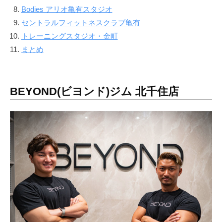
で
Bodies アリオ亀有スタジオ
な
セントラルフィットネスクラブ亀有
く
トレーニングスタジオ・金町
、
まとめ
し
っ
か
BEYOND(ビヨンド)ジム 北千住店
り
と
筋
肉
を
作
る
健
康
的
な