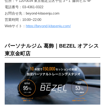
住所：〒120-0034 東京都足立区千住３−１ 藤田ビル 4F
痩
電話番号：03-4361-0322
せ
お問合せ先：beyond-kitasenju.com
や
営業時間：10:00~22:00
す
Webサイト：
https://beyond-kitasenju.com/
く
リ
バ
パーソナルジム 葛飾｜BEZEL オアシス
ウ
ン
東京金町店
ド
し
難
い
理
想
的
な
体