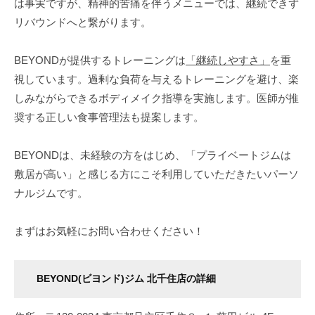
は事実ですが、精神的苦痛を伴うメニューでは、継続できず
い
リバウンドへと繋がります。
た
美
BEYONDが提供するトレーニングは
「継続しやすさ」
を重
し
視しています。過剰な負荷を与えるトレーニングを避け、楽
い
しみながらできるボディメイク指導を実施します。医師が推
体
奨する正しい食事管理法も提案します。
を
手
に
BEYONDは、未経験の方をはじめ、「プライベートジムは
入
敷居が高い」と感じる方にこそ利用していただきたいパーソ
れ
ナルジムです。
る
と
まずはお気軽にお問い合わせください！
同
時
に
BEYOND(ビヨンド)ジム 北千住店の詳細
よ
り