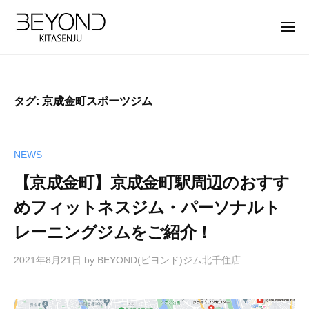
【
ー
コ
公
ン
メ
式
ニ
テ
ュ
】
【
B
ー
ン
北
公
E
ツ
千
Y
式
住
タグ:
京成金町スポーツジム
へ
O
】
パ
ス
N
北
ー
キ
D
ソ
千
NEWS
ッ
北
ナ
住
プ
千
【京成金町】京成金町駅周辺のおすす
ル
パ
住
ト
めフィットネスジム・パーソナルト
ー
店
レ
レーニングジムをご紹介！
ソ
は
ー
完
ナ
ニ
2021年8月21日
by
BEYOND(ビヨンド)ジム北千住店
全
ン
ル
マ
グ
ト
ン
ジ
レ