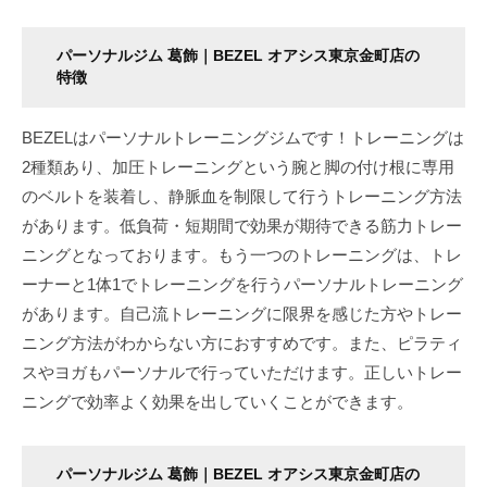
を
手
パーソナルジム 葛飾｜BEZEL オアシス東京金町店の
に
特徴
入
れ
BEZELはパーソナルトレーニングジムです！トレーニングは
る
2種類あり、加圧トレーニングという腕と脚の付け根に専用
こ
のベルトを装着し、静脈血を制限して行うトレーニング方法
と
があります。低負荷・短期間で効果が期待できる筋力トレー
が
ニングとなっております。もう一つのトレーニングは、トレ
で
ーナーと1体1でトレーニングを行うパーソナルトレーニング
き
があります。自己流トレーニングに限界を感じた方やトレー
ま
ニング方法がわからない方におすすめです。また、ピラティ
す
スやヨガもパーソナルで行っていただけます。正しいトレー
。
ニングで効率よく効果を出していくことができます。
パーソナルジム 葛飾｜BEZEL オアシス東京金町店の