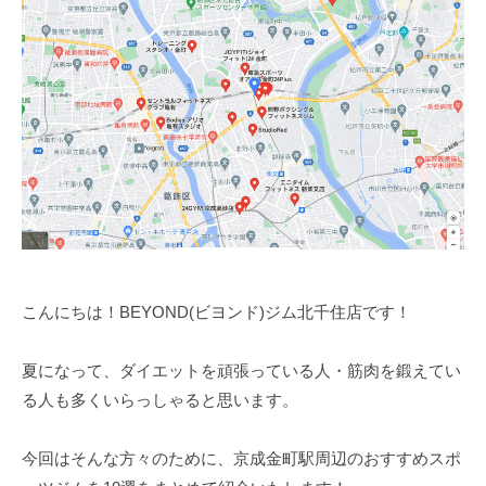
ム
ツ
ー
【
ー
ニ
B
マ
ン
E
ン
Y
グ
の
O
パ
ジ
N
ー
ム
D
ソ
【
】
ナ
B
ビ
ル
E
ヨ
ト
ン
Y
レ
こんにちは！BEYOND(ビヨンド)ジム北千住店です！
ド
O
ー
N
ニ
夏になって、ダイエットを頑張っている人・筋肉を鍛えてい
D
ン
る人も多くいらっしゃると思います。
グ
】
ジ
ビ
今回はそんな方々のために、京成金町駅周辺のおすすめスポ
ム
ヨ