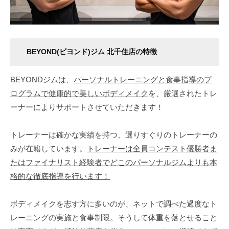
ボ
デ
ィ
メ
BEYOND(ビヨンド)ジム 北千住店の特徴
イ
ク
BEYONDジムは、
パーソナルトレーニングと食事指導のプ
を
ログラムで健康的で美しいボディメイク
を、厳選されたトレ
行
ーナーによりサポートさせていただきます！
い
ま
トレーナーは確かな実績を持つ、選りすぐりのトレーナーの
す
みが在籍しています。
トレーナーは全員コンテスト優勝者ま
。
メ
たはファイナリスト経験者でどこのパーソナルジムよりも本
リ
格的な徹底指導を行います！
ハ
リ
ボディメイクを志す方に多いのが、ネットで調べた過度なト
の
レーニングの実施と食事制限。そうして体重を落とせること
効