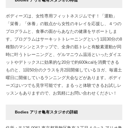
Bodies アリオ亀有スタジオの特徴
ボディーズは、女性専用フィットネスジムです！「運動」
「栄養」「休養」の観点から女性のキレイを応援し、４つの
プログラムと、食事の面からあなたの健康をサポートしま
す。プログラムはサーキットトレーニングという1回30分の8
種類のマシンとステップで、全身の筋トレと有酸素運動が同
時に叶うトレーニングと、ゲルマニウム温浴といったダイエ
ットやデトックスに効果的な20分で約600kcalを消費できる
ものと、1回50分のクラスを月2回開催しているヨガ、毎週土
曜日に開催しているランニング大会などがあります。ボディ
ーズはいつでも見学可能です。まるっと体験できるお試しレ
ッスンもありますので、お気軽にお問い合わせください！
Bodies アリオ亀有スタジオ
の詳細
住所：〒125-0061 東京都葛飾区亀有３丁目４９−３ アリオ亀