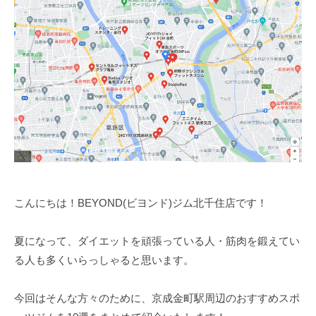
ム
ツ
ー
【
ー
ニ
B
マ
ン
E
ン
Y
グ
の
O
パ
ジ
N
ー
ム
D
ソ
【
】
ナ
B
ビ
ル
E
ヨ
ト
ン
Y
レ
こんにちは！BEYOND(ビヨンド)ジム北千住店です！
ド
O
ー
N
ニ
夏になって、ダイエットを頑張っている人・筋肉を鍛えてい
D
ン
る人も多くいらっしゃると思います。
グ
】
ジ
ビ
今回はそんな方々のために、京成金町駅周辺のおすすめスポ
ム
ヨ