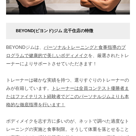
ボ
デ
ィ
メ
BEYOND(ビヨンド)ジム 北千住店の特徴
イ
ク
BEYONDジムは、
パーソナルトレーニングと食事指導のプ
を
ログラムで健康的で美しいボディメイク
を、厳選されたトレ
行
ーナーによりサポートさせていただきます！
い
ま
トレーナーは確かな実績を持つ、選りすぐりのトレーナーの
す
みが在籍しています。
トレーナーは全員コンテスト優勝者ま
。
メ
たはファイナリスト経験者でどこのパーソナルジムよりも本
リ
格的な徹底指導を行います！
ハ
リ
ボディメイクを志す方に多いのが、ネットで調べた過度なト
の
レーニングの実施と食事制限。そうして体重を落とせること
効