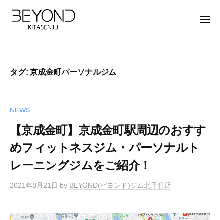
【
ー
コ
公
ン
メ
式
ニ
テ
ュ
】
【
B
ー
ン
北
公
E
ツ
千
Y
式
住
タグ:
京成金町パーソナルジム
へ
O
】
パ
ス
N
北
ー
キ
D
ソ
千
NEWS
ッ
北
ナ
住
プ
千
【京成金町】京成金町駅周辺のおすす
ル
パ
住
ト
めフィットネスジム・パーソナルト
ー
店
レ
レーニングジムをご紹介！
ソ
は
ー
完
ナ
ニ
2021年8月21日
by
BEYOND(ビヨンド)ジム北千住店
全
ン
ル
マ
グ
ト
ン
ジ
レ