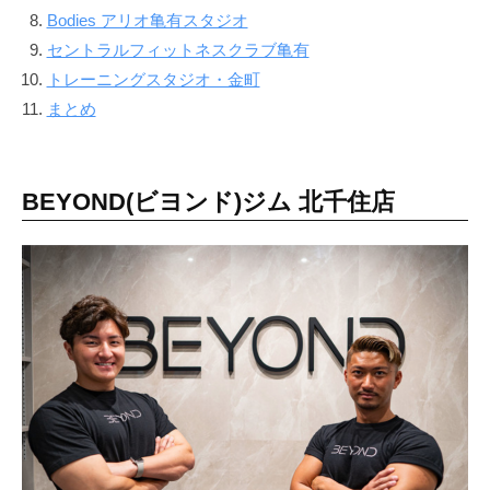
で
Bodies アリオ亀有スタジオ
な
セントラルフィットネスクラブ亀有
く
トレーニングスタジオ・金町
、
まとめ
し
っ
か
BEYOND(ビヨンド)ジム 北千住店
り
と
筋
肉
を
作
る
健
康
的
な