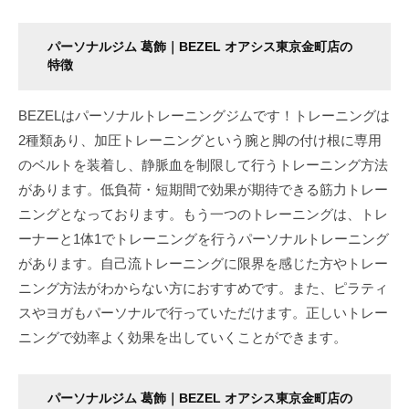
を
手
パーソナルジム 葛飾｜BEZEL オアシス東京金町店の
に
特徴
入
れ
BEZELはパーソナルトレーニングジムです！トレーニングは
る
2種類あり、加圧トレーニングという腕と脚の付け根に専用
こ
のベルトを装着し、静脈血を制限して行うトレーニング方法
と
があります。低負荷・短期間で効果が期待できる筋力トレー
が
ニングとなっております。もう一つのトレーニングは、トレ
で
ーナーと1体1でトレーニングを行うパーソナルトレーニング
き
があります。自己流トレーニングに限界を感じた方やトレー
ま
ニング方法がわからない方におすすめです。また、ピラティ
す
スやヨガもパーソナルで行っていただけます。正しいトレー
。
ニングで効率よく効果を出していくことができます。
パーソナルジム 葛飾｜BEZEL オアシス東京金町店の