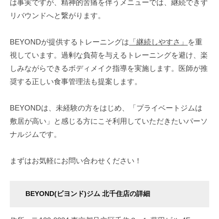
は事実ですが、精神的苦痛を伴うメニューでは、継続できず
い
リバウンドへと繋がります。
た
美
BEYONDが提供するトレーニングは
「継続しやすさ」
を重
し
視しています。過剰な負荷を与えるトレーニングを避け、楽
い
しみながらできるボディメイク指導を実施します。医師が推
体
奨する正しい食事管理法も提案します。
を
手
に
BEYONDは、未経験の方をはじめ、「プライベートジムは
入
敷居が高い」と感じる方にこそ利用していただきたいパーソ
れ
ナルジムです。
る
と
まずはお気軽にお問い合わせください！
同
時
に
BEYOND(ビヨンド)ジム 北千住店の詳細
よ
り