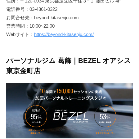
住所：〒120-0034 東京都足立区千住３−１ 藤田ビル 4F
痩
電話番号：03-4361-0322
せ
お問合せ先：beyond-kitasenju.com
や
営業時間：10:00~22:00
す
Webサイト：
https://beyond-kitasenju.com/
く
リ
バ
パーソナルジム 葛飾｜BEZEL オアシス
ウ
ン
東京金町店
ド
し
難
い
理
想
的
な
体