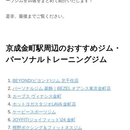
ーツジムを10選をまとめて紹介いたします！
で
ン
す
ド
是非、最後までご覧ください。
。
B
E
Y
京成金町駅周辺のおすすめジム・
O
N
パーソナルトレーニングジム
D
で
は
BEYOND(ビヨンド)ジム 北千住店
単
パーソナルジム 葛飾｜BEZEL オアシス東京金町店
に
カーブス ヴィナシス金町
痩
ホットヨガスタジオLAVA 金町店
せ
ケービースポーツジム
る
JOYFIT(ジョイフィット)24 金町
だ
け
熊野ボクシング＆フィットネスジム