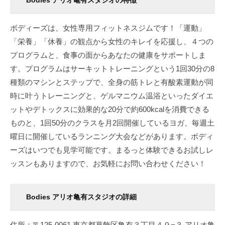
Bodies アリオ亀有スタジオの特徴
ボディーズは、女性専用フィットネスジムです！「運動」
「栄養」「休養」の観点から女性のキレイを応援し、４つの
プログラムと、食事の面からあなたの健康をサポートしま
す。プログラムはサーキットトレーニングという1回30分の8
種類のマシンとステップで、全身の筋トレと有酸素運動が同
時に叶うトレーニングと、ゲルマニウム温浴といったダイエ
ットやデトックスに効果的な20分で約600kcalを消費できる
ものと、1回50分のクラスを月2回開催しているヨガ、毎週土
曜日に開催しているランニング大会などがあります。ボディ
ーズはいつでも見学可能です。まるっと体験できるお試しレ
ッスンもありますので、お気軽にお問い合わせください！
Bodies アリオ亀有スタジオ
の詳細
住所：〒125-0061 東京都葛飾区亀有３丁目４９−３ アリオ亀