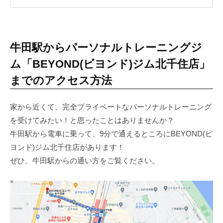
い
た
美
牛田駅からパーソナルトレーニングジ
し
い
ム「BEYOND(ビヨンド)ジム北千住店」
体
までのアクセス方法
を
手
家から近くて、完全プライベートなパーソナルトレーニング
に
を受けてみたい！と思ったことはありませんか？
入
牛田駅から電車に乗って、9分で通えるところにBEYOND(ビ
れ
る
ヨンド)ジム北千住店があります！
と
ぜひ、牛田駅からの通い方をご覧ください。
同
時
に
よ
り