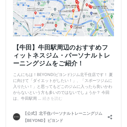
ボ
デ
ィ
メ
イ
ク
を
行
い
ま
す
。
メ
リ
ハ
リ
の
効