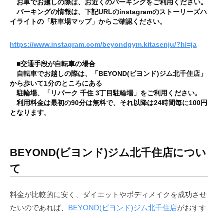
お車でお越しの際は、お近くのパーキングをご利用ください。
を
パーキングの情報は、下記URLのinstagramのストーリーズハ
イライトの「駐車場マップ」からご確認ください。
手
に
https://www.instagram.com/beyondgym.kitasenju/?hl=ja
入
れ
■交通手段が
自転車
の場合
る
自転車でお越しの際は、「BEYOND(ビヨンド)ジム北千住店」
こ
から歩いて1分のところにある
駐輪場、「リパーク 千住 3丁目駐輪場」をご利用ください。
と
利用料金は最初の90分は無料で、それ以降は24時間毎に100円
が
となります。
で
き
ま
BEYOND(ビヨンド)ジム北千住店につい
す
て
。
料金が比較的に安く、ダイエットやボディメイクを成功させ
たいのであれば、
BEYOND(ビヨンド)ジム北千住店
がおすす