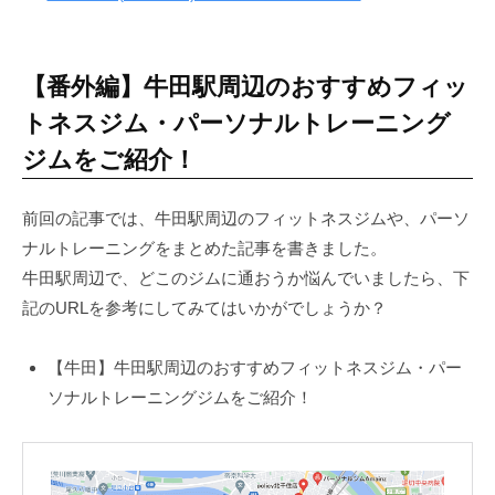
で
な
く
【番外編】牛田駅周辺のおすすめフィッ
、
トネスジム・パーソナルトレーニング
し
っ
ジムをご紹介！
か
り
前回の記事では、牛田駅周辺のフィットネスジムや、パーソ
と
ナルトレーニングをまとめた記事を書きました。
筋
牛田駅周辺で、どこのジムに通おうか悩んでいましたら、下
肉
記のURLを参考にしてみてはいかがでしょうか？
を
作
【牛田】牛田駅周辺のおすすめフィットネスジム・パー
る
ソナルトレーニングジムをご紹介！
健
康
的
な