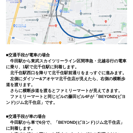
痩
せ
や
す
く
リ
バ
■交通手段が
電車
の場合
ウ
牛田駅から東武スカイツリーライン区間準急・北越谷行の電車
ン
に乗り、1駅で北千住駅に到着します。
ド
北千住駅西口を降りて北千住駅前通りをまっすぐに進みます。
左側にダイソー&アオヤマ北千住店が見えたら、右側の横断歩
し
道を渡ります。
難
さらに横断歩道を渡るとファミリーマートが見えてきます。
い
ファミリーマートと同じビルの藤田ビル4Fが「BEYOND(ビヨ
理
ンド)ジム北千住店」です。
想
■交通手段が車の場合
的
牛田駅から車で6分で、「BEYOND(ビヨンド)ジム北千住店」
な
に到着します。
体