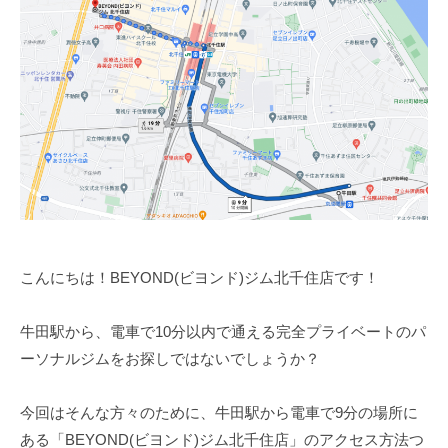
ム
ツ
ー
【
ー
ニ
B
マ
ン
E
ン
Y
グ
の
O
パ
ジ
N
ー
ム
D
ソ
【
】
ナ
B
ビ
ル
E
ヨ
ト
ン
Y
こんにちは！BEYOND(ビヨンド)ジム北千住店です！
レ
ド
O
ー
牛田駅から、電車で10分以内で通える完全プライベートのパ
N
ニ
ーソナルジムをお探しではないでしょうか？
D
ン
グ
】
ジ
今回はそんな方々のために、
牛田駅から電車で9分の場所に
ビ
ム
ある「BEYOND(ビヨンド)ジム北千住店」のアクセス方法つ
ヨ