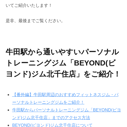
で
いてご紹介いたします！
ン
す
ド
。
是非、最後までご覧ください。
B
E
Y
O
牛田駅から通いやすいパーソナル
N
D
トレーニングジム「BEYOND(ビ
で
ヨンド)ジム北千住店」をご紹介！
は
単
に
【番外編】牛田駅周辺のおすすめフィットネスジム・パ
痩
ーソナルトレーニングジムをご紹介！
せ
牛田駅からパーソナルトレーニングジム「BEYOND(ビヨ
る
だ
ンド)ジム北千住店」までのアクセス方法
け
BEYOND(ビヨンド)ジム北千住店について