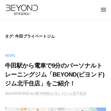
【
ー
コ
公
ン
メ
式
ニ
テ
ュ
】
【
B
ー
ン
北
公
E
ツ
千
Y
式
住
タグ:
牛田プライベートジム
へ
O
】
パ
ス
N
北
ー
キ
D
ソ
千
NEWS
ッ
北
ナ
住
プ
千
牛田駅から電車で9分のパーソナルト
ル
パ
住
ト
レーニングジム「BEYOND(ビヨンド)
ー
店
レ
ジム北千住店」をご紹介！
ソ
は
ー
完
ナ
ニ
2021年9月30日
by
BEYOND(ビヨンド)ジム北千住店
全
ン
ル
マ
グ
ト
ン
ジ
レ