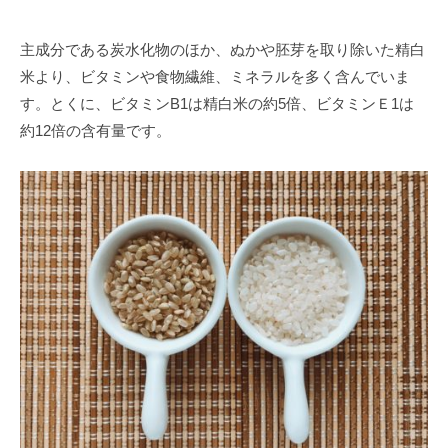
で
な
主成分である炭水化物のほか、ぬかや胚芽を取り除いた精白
く
米より、ビタミンや食物繊維、ミネラルを多く含んでいま
、
す。とくに、ビタミンB1は精白米の約5倍、ビタミンＥ1は
し
約12倍の含有量です。
っ
か
り
と
筋
肉
を
作
る
健
康
的
な