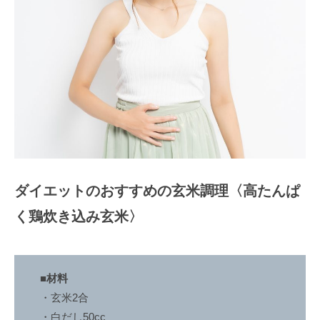
い
た
美
し
い
体
を
手
に
入
ダイエットのおすすめの玄米調理〈高たんぱ
れ
る
く鶏炊き込み玄米〉
と
同
時
■材料
に
・玄米2合
よ
・白だし50cc
り