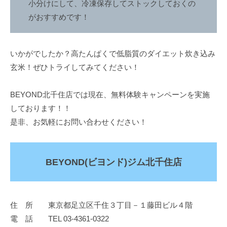
小分けにして、冷凍保存してストックしておくの
を
がおすすめです！
手
に
入
いかがでしたか？高たんぱくで低脂質のダイエット炊き込み
れ
玄米！ぜひトライしてみてください！
る
こ
BEYOND北千住店では現在、無料体験キャンペーンを実施
と
しております！！
が
是非、お気軽にお問い合わせください！
で
き
ま
BEYOND(ビヨンド)ジム北千住店
す
。
住 所 東京都足立区千住３丁目－１藤田ビル４階
電 話 TEL 03-4361-0322