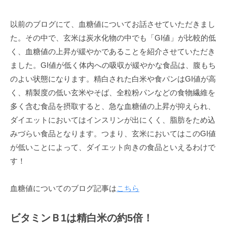
で
ン
す
以前のブログにて、血糖値についてお話させていただきまし
ド
。
た。その中で、玄米は炭水化物の中でも「GI値」が比較的低
B
く、血糖値の上昇が緩やかであることを紹介させていただき
E
ました。GI値が低く体内への吸収が緩やかな食品は、腹もち
Y
のよい状態になります。精白された白米や食パンはGI値が高
O
く、精製度の低い玄米やそば、全粒粉パンなどの食物繊維を
N
多く含む食品を摂取すると、急な血糖値の上昇が抑えられ、
D
ダイエットにおいてはインスリンが出にくく、脂肪をため込
で
は
みづらい食品となります。つまり、玄米においてはこのGI値
単
が低いことによって、ダイエット向きの食品といえるわけで
に
す！
痩
せ
血糖値についてのブログ記事は
こちら
る
だ
ビタミンＢ1は精白米の約5倍！
け