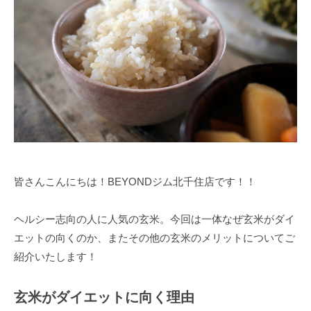
ム
ツ
ー
【
ー
ニ
B
マ
ン
E
ン
Y
グ
の
O
パ
ジ
N
ー
ム
D
ソ
【
】
ナ
B
ビ
ル
E
ヨ
ト
皆さんこんにちは！BEYONDジム北千住店です！！
ン
Y
レ
ド
O
ー
ヘルシー志向の人に人気の玄米。今回は一体なぜ玄米がダイ
N
ニ
エットの向くのか、またその他の玄米のメリットについてご
D
ン
紹介いたします！
グ
】
ジ
ビ
玄米がダイエットに向く理由
ム
ヨ