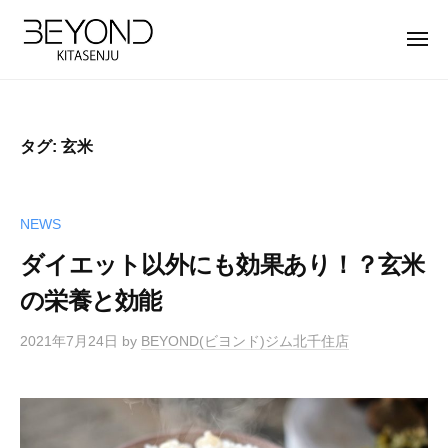
【
ー
コ
公
ン
メ
式
ニ
テ
ュ
】
【
B
ー
ン
北
公
E
ツ
千
Y
式
住
タグ:
玄米
へ
O
】
パ
ス
N
北
ー
キ
D
ソ
千
NEWS
ッ
北
ナ
住
プ
千
ダイエット以外にも効果あり！？玄米
ル
パ
住
ト
の栄養と効能
ー
店
レ
ソ
は
ー
2021年7月24日
by
BEYOND(ビヨンド)ジム北千住店
完
ナ
ニ
全
ン
ル
マ
グ
ト
ン
ジ
レ