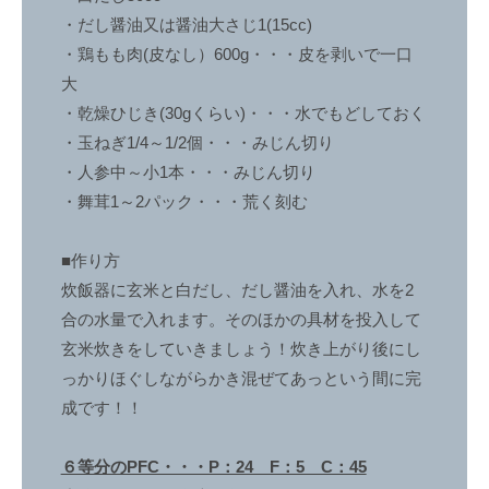
痩
・だし醤油又は醤油大さじ1(15cc)
せ
・鶏もも肉(皮なし）600g・・・皮を剥いで一口
や
大
す
・乾燥ひじき(30gくらい)・・・水でもどしておく
く
・玉ねぎ1/4～1/2個・・・みじん切り
リ
・人参中～小1本・・・みじん切り
バ
・舞茸1～2パック・・・荒く刻む
ウ
ン
■作り方
ド
炊飯器に玄米と白だし、だし醤油を入れ、水を2
し
合の水量で入れます。そのほかの具材を投入して
難
玄米炊きをしていきましょう！炊き上がり後にし
い
理
っかりほぐしながらかき混ぜてあっという間に完
想
成です！！
的
な
６等分のPFC・・・P：24 F：5 C：45
体