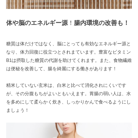
ボ
デ
ィ
体や脳のエネルギー源
！
腸内環境の改善も！
メ
イ
ク
糖質は体だけではなく、脳にとっても有効なエネルギー源と
を
なり、体力回復に役立つとされまています。豊富なビタミン
行
B1は摂取した糖質の代謝を助けてくれます。また、食物繊維
い
は便秘を改善して、腸を綺麗にする働きがあります！
ま
す
精米していない玄米は、白米と比べて消化されにくいです
。
が、その分腹もちがよいともいえます。胃腸の弱い人は、水
メ
を多めにして柔らかく炊き、しっかりかんで食べるようにし
リ
ましょう！
ハ
リ
の
効