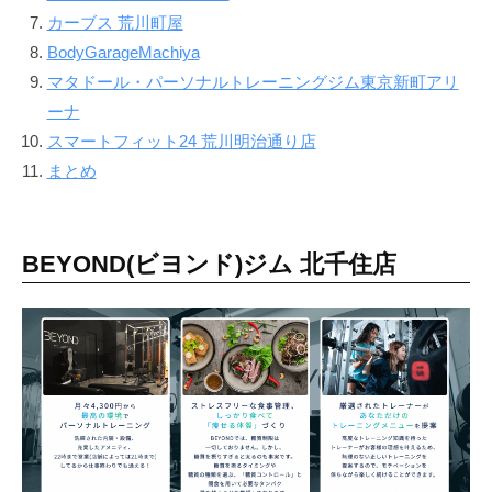
で
カーブス 荒川町屋
な
BodyGarageMachiya
く
マタドール・パーソナルトレーニングジム東京新町アリ
、
ーナ
し
スマートフィット24 荒川明治通り店
っ
まとめ
か
り
と
BEYOND(ビヨンド)ジム 北千住店
筋
肉
を
作
る
健
康
的
な