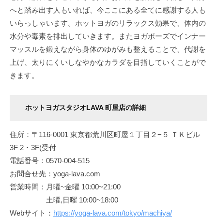
へと踏み出す人もいれば、今ここにある全てに感謝する人も
を
手
いらっしゃいます。ホットヨガのリラックス効果で、体内の
に
水分や毒素を排出していきます。またヨガポーズでインナー
入
マッスルを鍛えながら身体のゆがみも整えることで、代謝を
れ
上げ、太りにくいしなやかなカラダを目指していくことがで
る
きます。
こ
と
が
ホットヨガスタジオLAVA 町屋店の詳細
で
き
住所：〒116-0001 東京都荒川区町屋１丁目２−５ ＴＫビル
ま
3F 2・3F(受付
す
電話番号：0570-004-515
。
お問合せ先：yoga-lava.com
営業時間：月曜~金曜 10:00~21:00
土曜,日曜 10:00~18:00
Webサイト：
https://yoga-lava.com/tokyo/machiya/