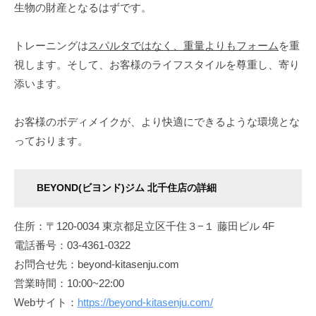
生物の財産となるはずです。
い
た
トレーニングは
スパルタではなく、重量よりもフォーム
を重
美
視します。そして、お客様のライフスタイルを尊重し、寄り
し
添います。
い
体
を
お客様のボディメイクが、より快適にできるような環境とな
手
っております。
に
入
BEYOND(ビヨンド)ジム 北千住店の詳細
れ
る
と
住所：〒120-0034 東京都足立区千住３−１ 藤田ビル 4F
同
電話番号：03-4361-0322
時
お問合せ先：beyond-kitasenju.com
に
営業時間：10:00~22:00
よ
Webサイト：
https://beyond-kitasenju.com/
り