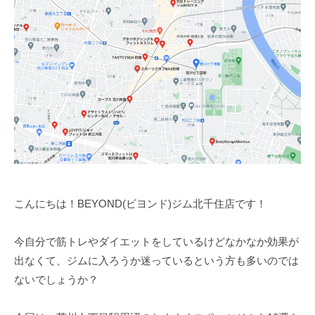
ム
ツ
ー
【
ー
ニ
B
マ
ン
E
ン
Y
グ
の
O
パ
ジ
N
ー
ム
D
ソ
【
】
ナ
B
ビ
ル
E
ヨ
ト
ン
Y
レ
こんにちは！BEYOND(ビヨンド)ジム北千住店です！
ド
O
ー
N
ニ
今自分で筋トレやダイエットをしているけどなかなか効果が
D
ン
出なくて、ジムに入ろうか迷っているという方も多いのでは
グ
】
ないでしょうか？
ジ
ビ
ム
ヨ