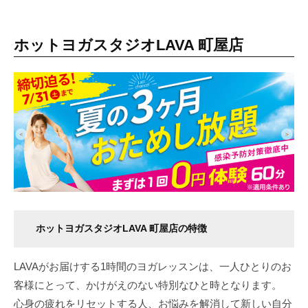
痩
せ
ホットヨガスタジオLAVA 町屋店
や
す
く
リ
バ
ウ
ン
ド
し
難
い
ホットヨガスタジオLAVA 町屋店の特徴
理
想
LAVAがお届けする1時間のヨガレッスンは、一人ひとりのお
的
客様にとって、​かけがえのない特別なひと時となります。
な
心身の疲れをリセットする人、お悩みを解消して新しい自分
体