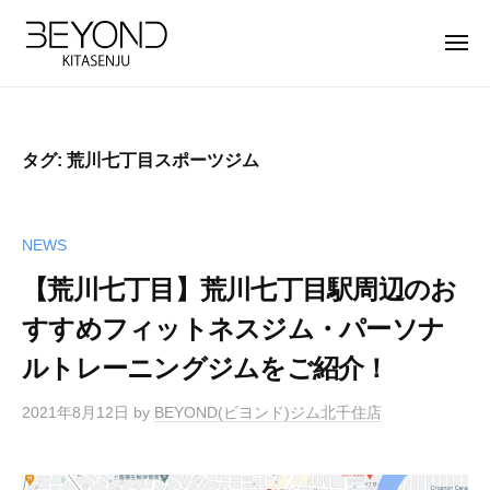
【
ー
コ
公
ン
メ
式
ニ
テ
ュ
】
【
B
ー
ン
北
公
E
ツ
千
Y
式
住
タグ:
荒川七丁目スポーツジム
へ
O
】
パ
ス
N
北
ー
キ
D
ソ
千
NEWS
ッ
北
ナ
住
プ
千
【荒川七丁目】荒川七丁目駅周辺のお
ル
パ
住
ト
すすめフィットネスジム・パーソナ
ー
店
レ
ルトレーニングジムをご紹介！
ソ
は
ー
完
ナ
ニ
2021年8月12日
by
BEYOND(ビヨンド)ジム北千住店
全
ン
ル
マ
グ
ト
ン
ジ
レ