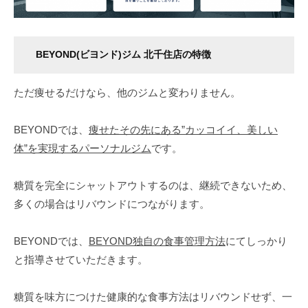
ボ
デ
ィ
BEYOND(ビヨンド)ジム 北千住店の特徴
メ
イ
ただ痩せるだけなら、他のジムと変わりません。
ク
を
BEYONDでは、
痩せたその先にある”カッコイイ、美しい
行
体”を実現するパーソナルジム
です。
い
ま
す
糖質を完全にシャットアウトするのは、継続できないため、
。
多くの場合はリバウンドにつながります。
メ
リ
BEYONDでは、
BEYOND独自の食事管理方法
にてしっかり
ハ
と指導させていただきます。
リ
の
糖質を味方につけた健康的な食事方法はリバウンドせず、一
効