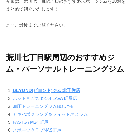
今回は、荒川七丁目駅周辺のおすすめスポーツジムを10選を
で
ン
まとめて紹介いたします！
す
ド
。
是非、最後までご覧ください。
B
E
Y
O
N
荒川七丁目駅周辺のおすすめジ
D
ム・パーソナルトレーニングジム
で
は
単
BEYOND(ビヨンド)ジム 北千住店
に
ホットヨガスタジオLAVA 町屋店
痩
加圧トレーニングジムBODY-B
せ
る
アキバボクシング＆フィットネスジム
だ
FASTGYM24 町屋
け
スポーツクラブNAS町屋