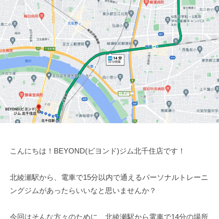
ム
ツ
ー
【
ー
ニ
B
マ
ン
E
ン
Y
グ
の
O
パ
ジ
N
ー
ム
D
ソ
【
】
ナ
B
ビ
ル
E
ヨ
ト
ン
Y
レ
ド
O
こんにちは！BEYOND(ビヨンド)ジム北千住店です！
ー
N
ニ
D
ン
北綾瀬駅から、電車で15分以内で通えるパーソナルトレーニ
グ
】
ングジムがあったらいいなと思いませんか？
ジ
ビ
ム
今回はそんな方々のために、北綾瀬駅から電車で14分の場所
ヨ