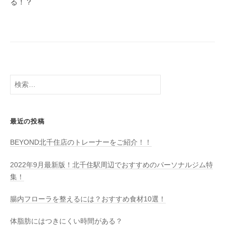
る！？
ー
シ
ョ
ン
検
索:
最近の投稿
BEYOND北千住店のトレーナーをご紹介！！
2022年9月最新版！北千住駅周辺でおすすめのパーソナルジム特
集！
腸内フローラを整えるには？おすすめ食材10選！
体脂肪にはつきにくい時間がある？