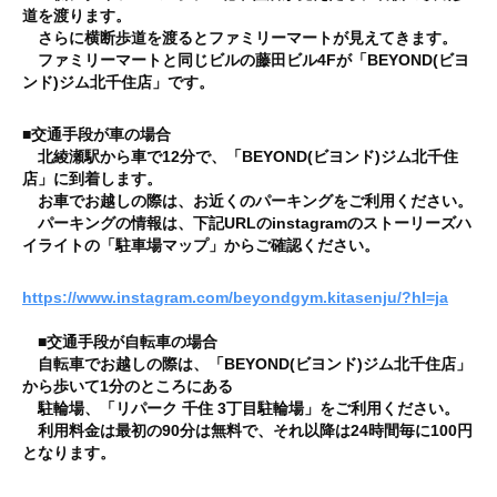
道を渡ります。
を
さらに横断歩道を渡るとファミリーマートが見えてきます。
手
ファミリーマートと同じビルの藤田ビル4Fが「BEYOND(ビヨ
に
ンド)ジム北千住店」です。
入
れ
■交通手段が車の場合
北綾瀬駅から車で12分で、「BEYOND(ビヨンド)ジム北千住
る
店」に到着します。
こ
お車でお越しの際は、お近くのパーキングをご利用ください。
と
パーキングの情報は、下記URLのinstagramのストーリーズハ
が
イライトの「駐車場マップ」からご確認ください。
で
https://www.instagram.com/beyondgym.kitasenju/?hl=ja
き
ま
■交通手段が
自転車
の場合
す
自転車でお越しの際は、「BEYOND(ビヨンド)ジム北千住店」
。
から歩いて1分のところにある
駐輪場、「リパーク 千住 3丁目駐輪場」をご利用ください。
利用料金は最初の90分は無料で、それ以降は24時間毎に100円
となります。