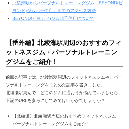
北綾瀬駅からパーソナルトレーニングジム「BEYOND(ビ
で
ヨンド)ジム北千住店」までのアクセス方法
な
BEYOND(ビヨンド)ジム北千住店について
く
、
し
っ
【番外編】北綾瀬駅周辺のおすすめフィ
か
ットネスジム・パーソナルトレーニン
り
グジムをご紹介！
と
筋
肉
前回の記事では、北綾瀬駅周辺のフィットネスジムや、パー
を
ソナルトレーニングをまとめた記事を書きました。
作
北綾瀬駅周辺で、どこのジムに通おうか悩んでいましたら、
る
下記のURLを参考にしてみてはいかがでしょうか？
健
康
【北綾瀬】北綾瀬駅周辺のおすすめフィットネスジム・
的
パーソナルトレーニングジムをご紹介！
な