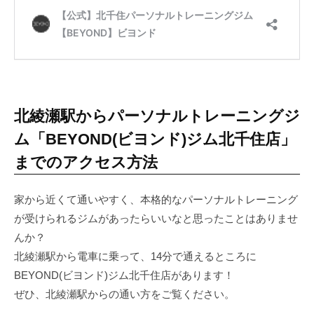
い
た
美
し
い
体
北綾瀬駅からパーソナルトレーニングジ
を
手
ム「BEYOND(ビヨンド)ジム北千住店」
に
までのアクセス方法
入
れ
家から近くて通いやすく、本格的なパーソナルトレーニング
る
が受けられるジムがあったらいいなと思ったことはありませ
と
んか？
同
北綾瀬駅から電車に乗って、14分で通えるところに
時
BEYOND(ビヨンド)ジム北千住店があります！
に
よ
ぜひ、
北綾瀬駅からの通い方をご覧ください。
り