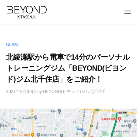
【
ー
コ
公
ン
メ
式
ニ
テ
ュ
】
【
B
ー
ン
北
公
E
ツ
千
Y
式
住
NEWS
へ
O
】
パ
ス
北綾瀬駅から電車で14分のパーソナル
N
北
ー
キ
D
ソ
トレーニングジム「BEYOND(ビヨン
千
ッ
北
ナ
住
ド)ジム北千住店」をご紹介！
プ
千
ル
パ
住
ト
2021年9月30日
by
BEYOND(ビヨンド)ジム北千住店
ー
店
レ
ソ
は
ー
完
ナ
ニ
全
ン
ル
マ
グ
ト
ン
ジ
レ