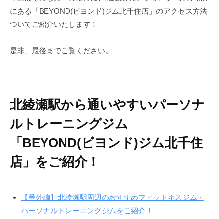
で
にある「BEYOND(ビヨンド)ジム北千住店」のアクセス方法
ン
す
ついてご紹介いたします！
ド
。
B
是非、最後までご覧ください。
E
Y
O
N
北綾瀬駅から通いやすいパーソナ
D
で
ルトレーニングジム
は
「BEYOND(ビヨンド)ジム北千住
単
に
店」をご紹介！
痩
せ
る
【番外編】北綾瀬駅周辺のおすすめフィットネスジム・
だ
パーソナルトレーニングジムをご紹介！
け