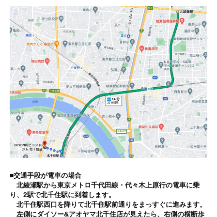
痩
せ
や
す
く
リ
バ
ウ
ン
ド
し
難
い
理
■交通手段が
電車
の場合
想
北綾瀬駅から東京メトロ千代田線・代々木上原行の電車に乗
的
り、2駅で北千住駅に到着します。
な
北千住駅西口を降りて北千住駅前通りをまっすぐに進みます。
左側にダイソー&アオヤマ北千住店が見えたら、右側の横断歩
体