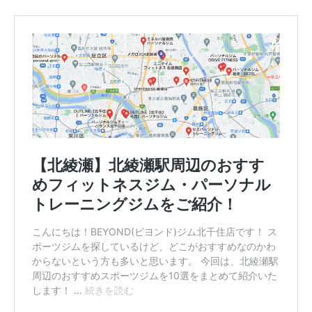
ボ
デ
ィ
メ
イ
ク
を
行
い
ま
す
。
メ
リ
ハ
リ
の
効